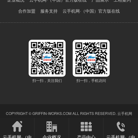
合作加盟
服务支持
云手机网·（中国）官方版在线
扫一扫，关注我们
扫一扫，手机访问
COPYRIGHT © GRIFFIN-WORKS.COM ALL RIGHTS RESERVED.
云手机网
·（中国）官方版在线
版权所有
云手机网·（中
企业概况
产品中心
云手机网·（中