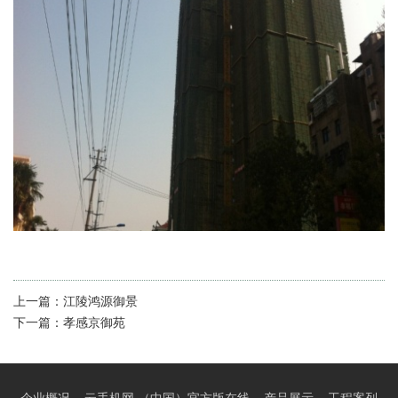
上一篇：
江陵鸿源御景
下一篇：
孝感京御苑
企业概况
云手机网·（中国）官方版在线
产品展示
工程案列