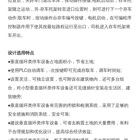
位置后，关好车门退出车库，按动操作按键,电机启动后，存车托
架随之运动，另-存车托架转至进口位置时，则可进行下一个存车
动作;取车时，按动操作台存车编号按键，电机启动，在可编程序
控制器作用下使其按最短路程运行至出口，司机进入存车托架将
车开出。
设计选用特点
●垂直循环类停车设备占地面积小，节省土地;
●使用PLC自动调车，-次按键即可完成存取车，调车时间短;
●设置灵活，可独立设置，也可附设在建筑物内，还可多台组
合，对小型垂直循环类停车设备还可见缝插针安装在生活区、建
筑物旁;
●垂直循环类停车设备有完善的闭锁和检测系统，采用了足够的
安全措施和消防系统，安全可靠;
●建设垂直循环类停车设备，可省去购置土地的大量费用，有利
于合理规划和优化设计，提高综合经济效益;