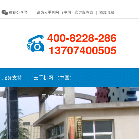
微信公众号
设为云手机网·（中国）官方版在线
|
添加收藏
400-8228-286
13707400505
服务支持
云手机网·（中国）
官方版在线