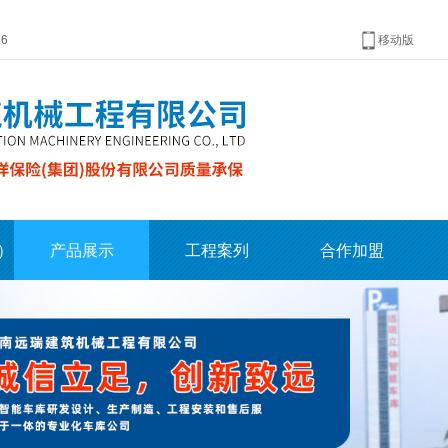
6
移动版
）
产品展示
工程案列
合作加盟