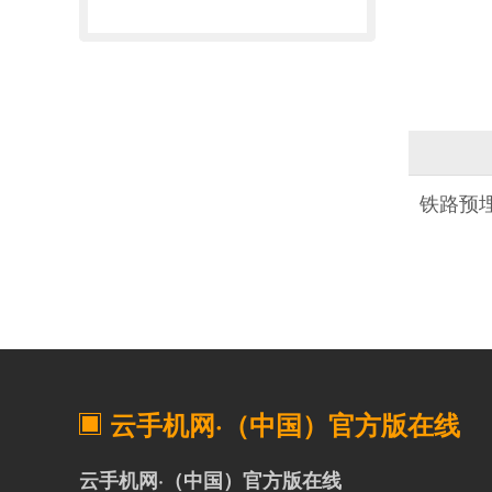
铁路预
云手机网·（中国）官方版在线
云手机网·（中国）官方版在线