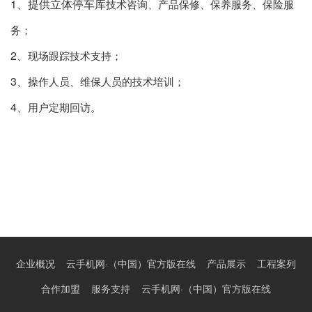
1、提供立体停车库
技术咨询、产品保修、保养服务、保险服
务；
2、
现场跟踪技术支持；
3、
操作人员、维保人员的技术培训；
4、
用户定期回访。
企业概况
云手机网·（中国）官方版在线
产品展示
工程案列
合作加盟
服务支持
云手机网·（中国）官方版在线