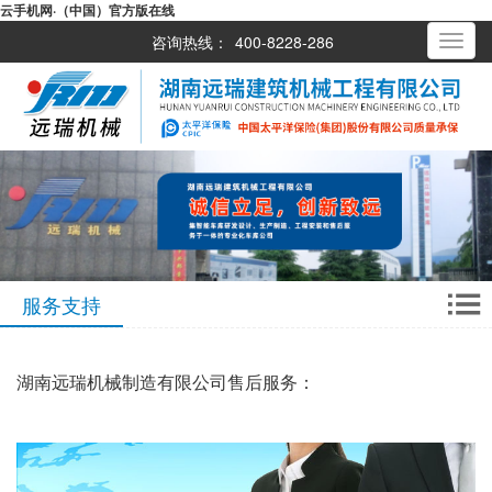
云手机网·（中国）官方版在线
咨询热线：
400-8228-286
Toggle
navigati
服务支持
湖南远瑞机械制造有限公司售后服务：