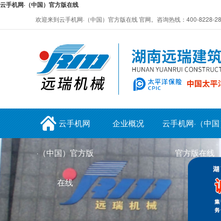
云手机网·（中国）官方版在线
欢迎来到云手机网·（中国）官方版在线 官网。咨询热线：400-8228-28
云手机网
企业概况
云手机网·（中国
·（中国）官方版
官方版在线
在线