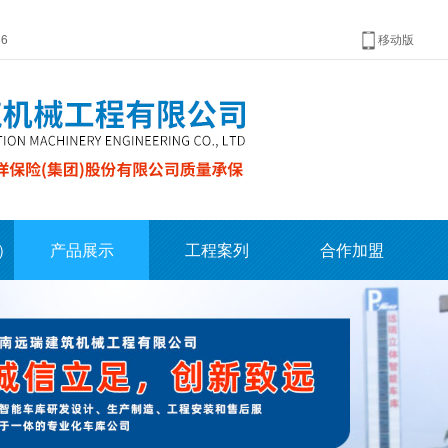
6
移动版
）
产品展示
工程案列
合作加盟