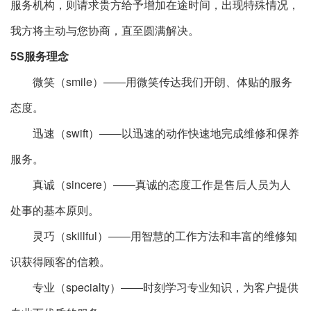
服务机构，则请求贵方给予增加在途时间，出现特殊情况，
我方将主动与您协商，直至圆满解决。
5S服务理念
微笑（smile）――用微笑传达我们开朗、体贴的服务
态度。
迅速（swift）――以迅速的动作快速地完成维修和保养
服务。
真诚（sincere）――真诚的态度工作是售后人员为人
处事的基本原则。
灵巧（skillful）――用智慧的工作方法和丰富的维修知
识获得顾客的信赖。
专业（specialty）――时刻学习专业知识，为客户提供